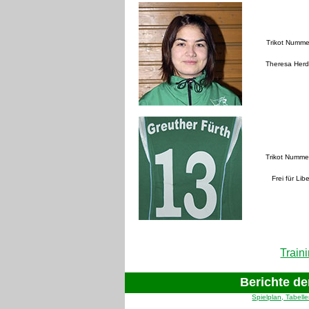
Trikot Numme
Theresa Her
Trikot Numme
Frei für Lib
Train
Berichte d
Spielplan, Tabell