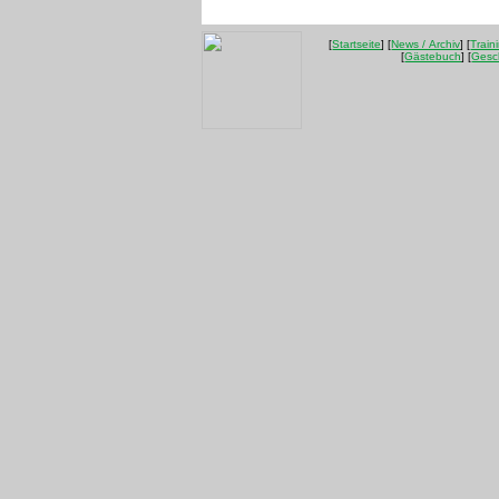
[
Startseite
] [
News / Archiv
] [
Train
[
Gästebuch
] [
Gesc