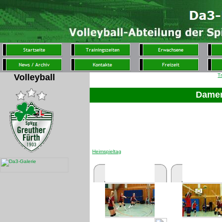
Volleyball
T
Damen
Heimspieltag