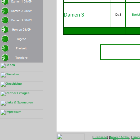
Damen 3
Da3
Beric
[
Startseite
] [
News / Archiv
] [
Train