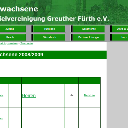
rainingszeiten
-
Startseite
chsene 2008/2009
42
150
45
75
Herren
hte
He
Berichte
hte