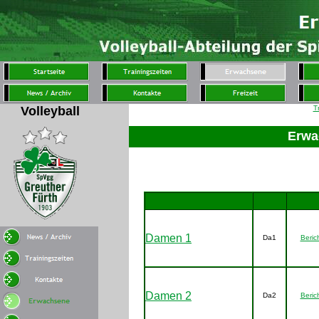
Volleyball
T
Erwa
150
45
75
Damen 1
Da1
Beric
Damen 2
Da2
Beric