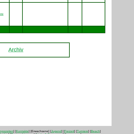
hte
Archiv
ingszeiten
] [
Kontakte
] [Erwachsene] [
Jugend
] [
Freizeit
] [
Turniere
] [
Beach
]