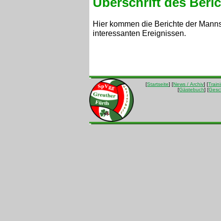
Überschrift des Beric
Hier kommen die Berichte der Manns
interessanten Ereignissen.
[
Startseite
] [
News / Archiv
] [
Train
[
Gästebuch
] [
Gesc