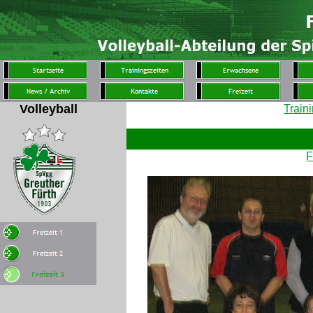
Volleyball
Train
F