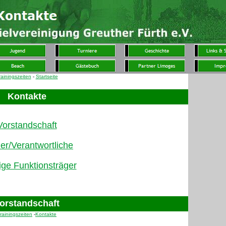
rainingszeiten
-
Startseite
Kontakte
Vorstandschaft
ner/Verantwortliche
ige Funktionsträger
orstandschaft
rainingszeiten
-
Kontakte