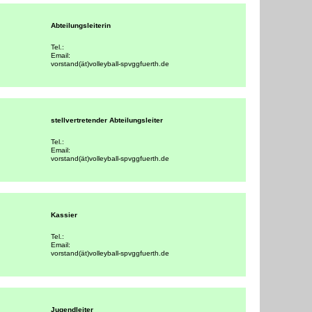
Abteilungsleiterin
Tel.:
Email:
vorstand(ät)volleyball-spvggfuerth.de
stellvertretender Abteilungsleiter
Tel.:
Email:
vorstand(ät)volleyball-spvggfuerth.de
Kassier
Tel.:
Email:
vorstand(ät)volleyball-spvggfuerth.de
Jugendleiter