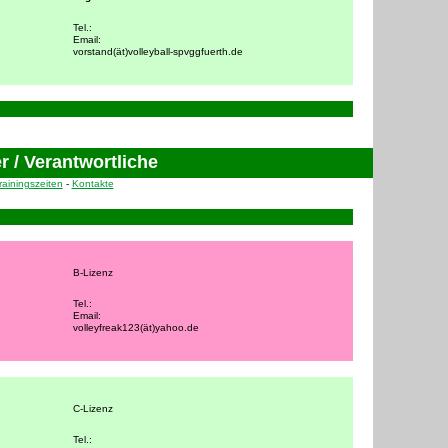
Tel.:
Email:
vorstand(ät)volleyball-spvggfuerth.de
235
r / Verantwortliche
rainingszeiten
-
Kontakte
280
B-Lizenz
Tel.:
Email:
volleyfreak123(ät)yahoo.de
C-Lizenz
Tel.: