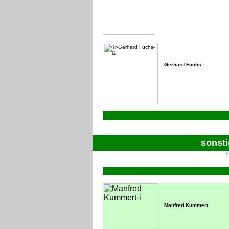
Gerhard Fuchs
120x120
235
sonsti
T
120 B120x110
200
Manfred Kummert