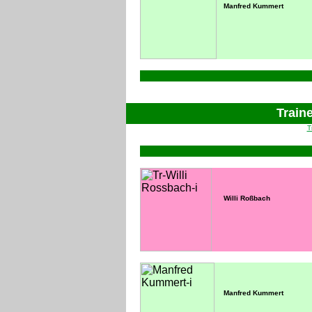
Manfred Kummert
120x120
235
Traine
T
120 B120x110
200
Willi Roßbach
Manfred Kummert