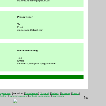
manfred.kummert(ät)mkum.de
Pressewesen
Tel.:
Email:
manuelaoed(ät)aol.com
Internetbetreuung
Tel.:
Email:
internet(ät)volleyball-spvggfuerth.de
235
ingszeiten
] [Kontakte] [
Erwachsene
] [
Jugend
] [
Freizeit
] [
Turniere
] [
Beach
]
hichte
] [
Partner Limoges
] [
Links & Sponsoren
] [
Impressum
]