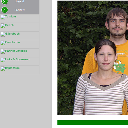
120 B120x110
200