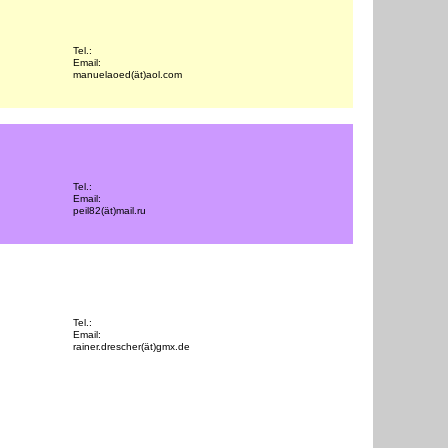
Tel.:
Email:
manuelaoed(ät)aol.com
Tel.:
Email:
peil82(ät)mail.ru
Tel.:
Email:
rainer.drescher(ät)gmx.de