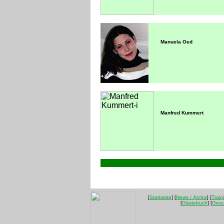
Manuela Oed
Manfred Kummert
120x120
235
[
Startseite
] [
News / Archiv
] [
Train
[
Gästebuch
] [
Gesc