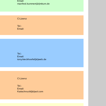
Email:
manfred.kummert(ät)mkum.de
C-Lizenz
Tel.:
Email:
Tel.:
Email:
tony.kieckhoefel(ät)web.de
C-Lizenz
Tel.:
Email:
Katischnuckl(ät)aol.com