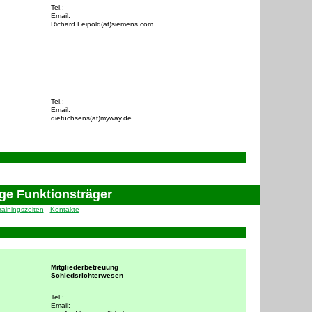
Tel.:
Email:
Richard.Leipold(ät)siemens.com
Tel.:
Email:
diefuchsens(ät)myway.de
235
ge Funktionsträger
rainingszeiten
-
Kontakte
280
Mitgliederbetreuung
Schiedsrichterwesen
Tel.:
Email: