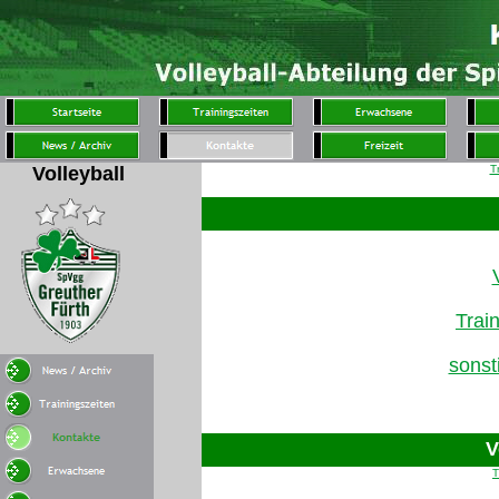
Volleyball
T
Trai
sonst
V
T