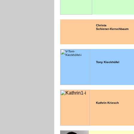
Christa
Schiener-Kerschbaum
Tony Kieckhöfel
Kathrin Kriesch