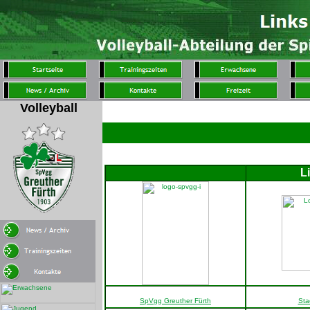
Volleyball
L
202
SpVgg Greuther Fürth
Sta