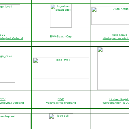
BVV
Auto Kraus
BVV-Beach-Cup
olleyball Verband
Werbepartner - A-J
CEV
FIVB
Lindner Projek
Volleyball Verband
Volleyball Weltverband
Werbepartner - E-J