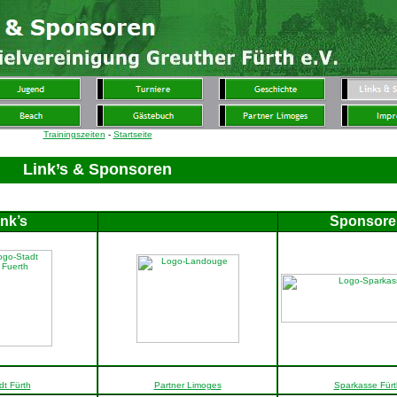
Trainingszeiten
-
Startseite
Link’s & Sponsoren
ink’s
Sponsore
202
dt Fürth
Partner Limoges
Sparkasse Fürt