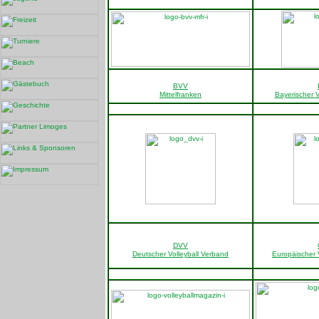
BVV
Mittelfranken
Bayerischer V
DVV
Deutscher Volleyball Verband
Europäischer 